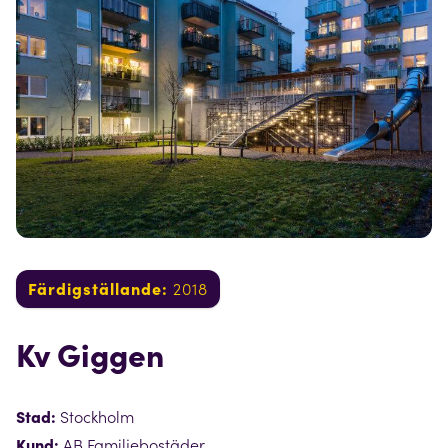
Färdigställande:
2018
Kv Giggen
Stad:
Stockholm
Kund:
AB Familjebostäder