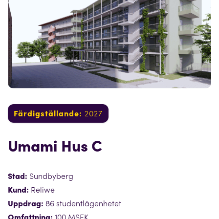
Färdigställande:
2027
Umami Hus C
Stad:
Sundbyberg
Kund:
Reliwe
Uppdrag:
86 studentlägenhetet
Omfattning:
100 MSEK