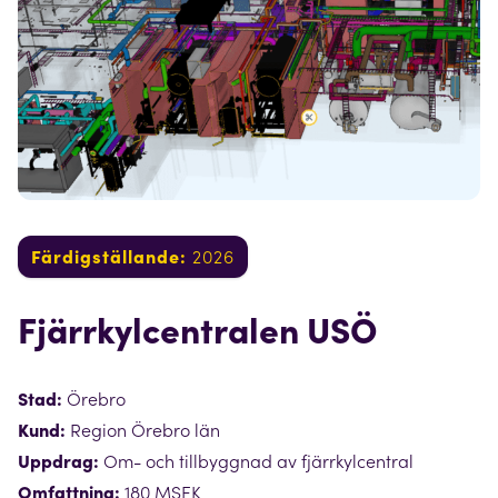
Färdigställande:
2026
Fjärrkylcentralen USÖ
Stad:
Örebro
Kund:
Region Örebro län
Uppdrag:
Om- och tillbyggnad av fjärrkylcentral
Omfattning:
180 MSEK