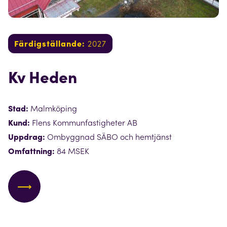
Färdigställande:
2027
Kv Heden
Stad:
Malmköping
Kund:
Flens Kommunfastigheter AB
Uppdrag:
Ombyggnad SÄBO och hemtjänst
Omfattning:
84 MSEK
⟶