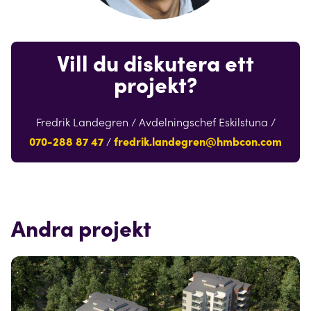
Vill du diskutera ett
projekt?
Fredrik Landegren / Avdelningschef Eskilstuna /
070-288 87 47
/
fredrik.landegren@hmbcon.com
Andra projekt