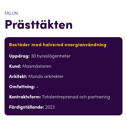
FALUN
Prästtäkten
Bostäder med halverad energianvändning
Uppdrag:
30 hyreslägenheter
Kund:
Masmästaren
Arkitekt:
Mondo arkitekter
Omfattning:
-
Kontraktsform:
Totalentreprenad och partnering
Färdigställande:
2023