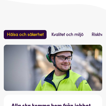
Hälsa och säkerhet
Kvalitet och miljö
Riskhan
Alla ska komma hem från jobbet